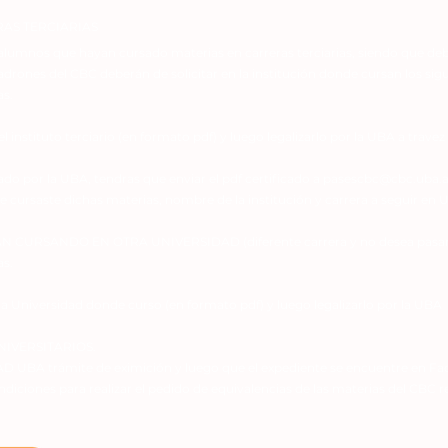
RAS TERCIARIAS
s alumnos que hayan cursado materias en carreras terciarias, siendo que d
drones del CBC deberán de solicitar en la institución donde cursan los sigu
s.
l instituto terciario (en formato pdf) y luego legalizarlo por la UBA a trave
do por la UBA, tendras que enviar el pdf certificado a
pasescbc@cbc.uba.a
 cursaste dichas materias, nombre de la institución y carrera a seguir en 
CURSANDO EN OTRA UNIVERSIDAD (diferente carrera y no desea pasars
s.
la Universidad donde curso (en formato pdf) y luego legalizarlo por la UBA
NIVERSITARIOS.
 UBA trámite de eximición y luego que el expediente se encuentre en Fac
ondiciones para realizar el pedido de equivalencias de las materias del CBC r