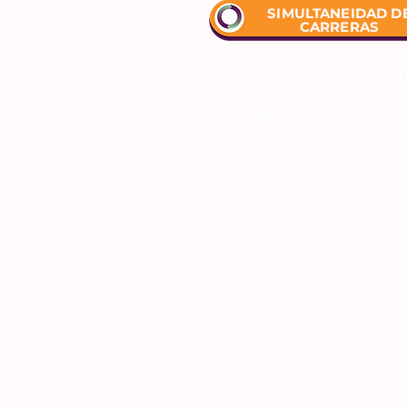
SIMULTANEIDAD D
CARRERAS
Si estás cursando en la Facultad 
simultaneidad de Carreras en la 
Este tramite te sera requerido al
En lo que respecta al CBC, tenés 
del CBC que necesites.