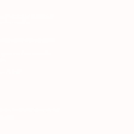
eberán primero ser alumnos del
ientes requisitos:
z de Direccion de Legalizaciones
r
junto con datos personales,
UBA.
e a la UBA).
ultad, acercarse a la misma para
estantes.