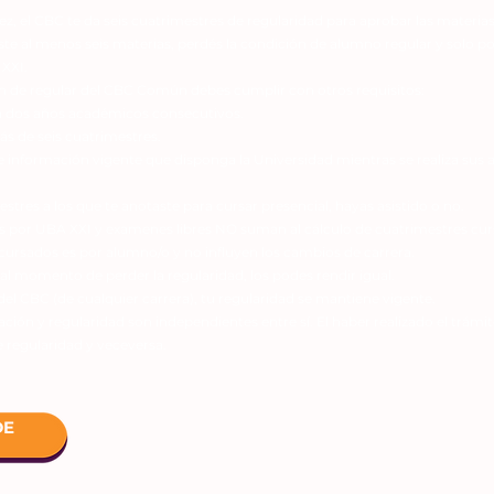
vez, el CBC te da seis cuatrimestres de regularidad para aprobar las materias.
te al menos seis materias, perdés la condición de alumno regular y solo po
 XXI.
ón de regular del CBC Común debes cumplir con otros requisitos:
a dos años académicos consecutivos.
s de seis cuatrimestres.
e información vigente que disponga la Universidad mientras se realiza sus 
tres a los que te anotaste para cursar presencial, hayas asistido o no.
s por UBA XXI y examenes libres NO suman al cálculo de cuatrimestres cur
ursados es por alumno/o y no influyen los cambios de carrera.
 al momento de perder la regularidad, los podes rendir igual.
del CBC (de cualquier carrera), tu regularidad se mantiene vigente.
ación y regularidad son independientes entre sí. El haber realizado el trám
de regularidad y veceversa.
DE