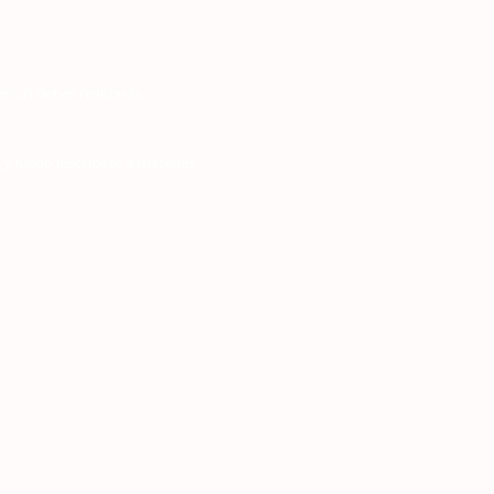
ior) debes realizar la
 y luego inscribirte a materias