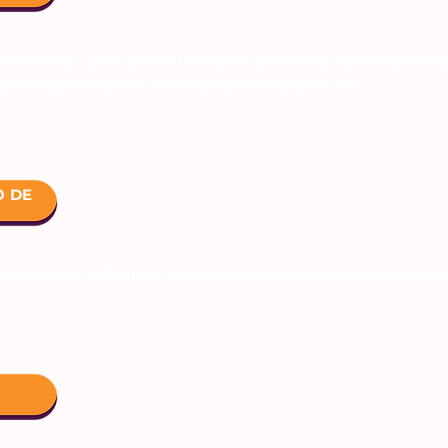
 entre 1985 y 2019, y no te inscribiste a materias desde el 2019 ha
s realizar el trámite online de rematriculación aca.
 DE
para acceder al Campus Virtual, dentro de la plataforma hay un 