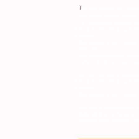
1
ER TIPO: ALUMNO DE CARRE
Solo podrán solicitarlo aquello
CBC, una vez que figuren en losa
Programa de materias aprobada
Analitico.
Todo debe estar certificado por e
de la UBA.
Una vez que tengas todo legaliza
número de DNI, carrera en la que
2DO TIPO: ALUMNOS QUE ESTAN 
Programa de materias aprobada
Analitico.
Todo debe estar certificado por 
3ER TIPO: SOLO EGRESADOS U
Debiendo de armar mediante TAD
averiguar por los requisitos y c