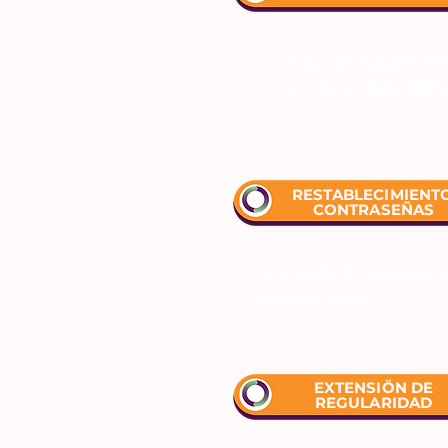
Si te inscribiste al CBC
correspondiente, deberá
RESTABLECIMIENTO
CONTRASEÑAS
Si olvidaste la contraseña 
establecimiento.
EXTENSIÖN DE
REGULARIDAD