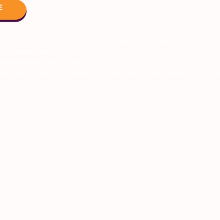
E
y querés empezar una carrera de otra facultad (manteniendo la carrera anter
Facultad de origen.
 anotarte en la nueva facultad.
que solicitar la simultaneidad de carreras en la fecha de cambio de carreras