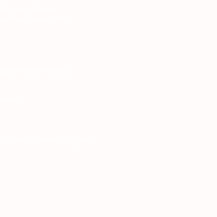
 Si cursaste los seis
des rendir materias en a
actividades academicas.
sados.
ite de Rematriculación no implica