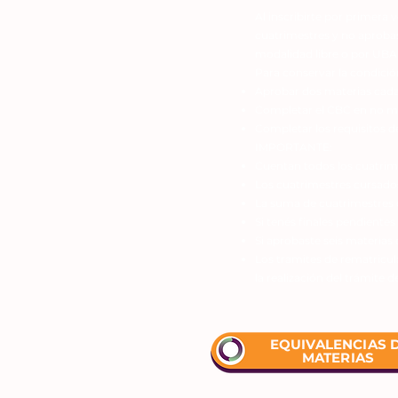
Al inscribirte por primera 
cuatrimestres y no aprobas
modalidad libre o por UBA
Para conservar la condici
Aprobar dos materias cad
Completar el CBC en no má
Completar los requisitos d
IMPORTANTE:
Cuentan todos los cuatrimes
Los cuatrimestres cursado
La suma de cuatrimestres c
Si tenés finales pendientes
Si aprobaste seis materias 
Los tramites de rematricul
la realización del trámite 
EQUIVALENCIAS 
MATERIAS