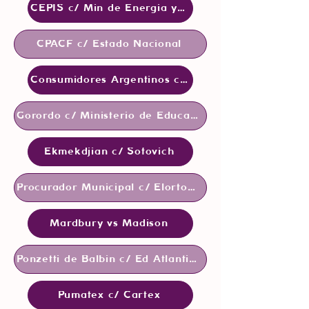
CEPIS c/ Min de Energia y Mineria
CPACF c/ Estado Nacional
Consumidores Argentinos c/ Estado Nacional
Gorordo c/ Ministerio de Educacion
Ekmekdjian c/ Sofovich
Procurador Municipal c/ Elortondo
Mardbury vs Madison
Ponzetti de Balbin c/ Ed Atlantida
Pumatex c/ Cartex